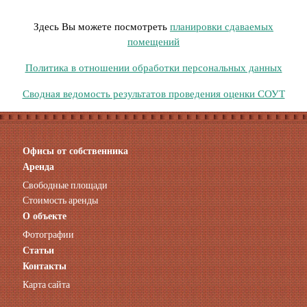
Здесь Вы можете посмотреть
планировки сдаваемых
помещений
Политика в отношении обработки персональных данных
Сводная ведомость результатов проведения оценки СОУТ
Офисы от собственника
Аренда нежилых помещений
Аренда помещений от собственника
Аренда
Аренда конференц-зала СПб
Свободные площади
Офисы у метро
Стоимость аренды
Офисы в Адмиралтейском районе
О объекте
Помещения с отдельным входом
Фотографии
Небольшие офисы
Статьи
Аренда офиса около метро
Контакты
Снять помещение у метро
Карта сайта
Аренда помещений у метро
Аренда помещений район Адмиралтейский