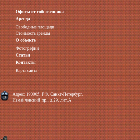
Офисы от собственника
Аренда нежилых помещений
Аренда помещений от собственника
Аренда
Аренда конференц-зала СПб
Свободные площади
Офисы у метро
Стоимость аренды
Офисы в Адмиралтейском районе
О объекте
Помещения с отдельным входом
Фотографии
Небольшие офисы
Статьи
Аренда офиса около метро
Снять помещение у метро
Контакты
Аренда помещений у метро
Карта сайта
Аренда помещений район Адмиралтейский
Аренда офиса Технологический институт
Аренда помещений Фрунзенская
Адрес: 190005, РФ, Санкт-Петербург,
Измайловский пр., д.29, лит.А