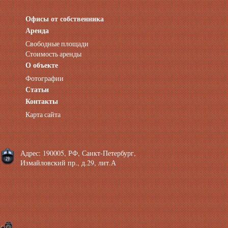
Офисы от собственника
Аренда нежилых помещений
Аренда помещений от собственника
Аренда
Аренда конференц-зала СПб
Свободные площади
Офисы у метро
Стоимость аренды
Офисы в Адмиралтейском районе
О объекте
Помещения с отдельным входом
Фотографии
Небольшие офисы
Статьи
Аренда офиса около метро
Снять помещение у метро
Контакты
Аренда помещений у метро
Карта сайта
Аренда помещений район Адмиралтейский
Аренда офиса Технологический институт
Аренда помещений Фрунзенская
Адрес: 190005, РФ, Санкт-Петербург,
Измайловский пр., д.29, лит.А