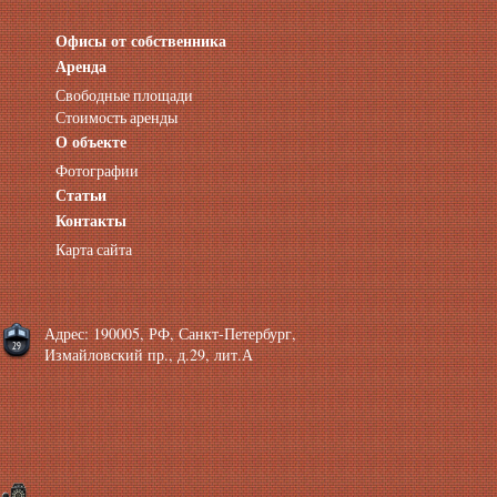
Офисы от собственника
Аренда нежилых помещений
Аренда помещений от собственника
Аренда
Аренда конференц-зала СПб
Свободные площади
Офисы у метро
Стоимость аренды
Офисы в Адмиралтейском районе
О объекте
Помещения с отдельным входом
Фотографии
Небольшие офисы
Статьи
Аренда офиса около метро
Снять помещение у метро
Контакты
Аренда помещений у метро
Карта сайта
Аренда помещений район Адмиралтейский
Аренда офиса Технологический институт
Аренда помещений Фрунзенская
Адрес: 190005, РФ, Санкт-Петербург,
Измайловский пр., д.29, лит.А