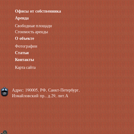
Офисы от собственника
Аренда нежилых помещений
Аренда помещений от собственника
Аренда
Аренда конференц-зала СПб
Свободные площади
Офисы у метро
Стоимость аренды
Офисы в Адмиралтейском районе
О объекте
Помещения с отдельным входом
Фотографии
Небольшие офисы
Статьи
Аренда офиса около метро
Снять помещение у метро
Контакты
Аренда помещений у метро
Карта сайта
Аренда помещений район Адмиралтейский
Аренда офиса Технологический институт
Аренда помещений Фрунзенская
Адрес: 190005, РФ, Санкт-Петербург,
Измайловский пр., д.29, лит.А