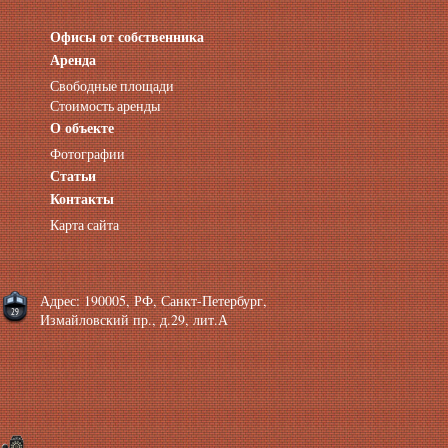
Офисы от собственника
Аренда нежилых помещений
Аренда помещений от собственника
Аренда
Аренда конференц-зала СПб
Свободные площади
Офисы у метро
Стоимость аренды
Офисы в Адмиралтейском районе
О объекте
Помещения с отдельным входом
Фотографии
Небольшие офисы
Статьи
Аренда офиса около метро
Снять помещение у метро
Контакты
Аренда помещений у метро
Карта сайта
Аренда помещений район Адмиралтейский
Аренда офиса Технологический институт
Аренда помещений Фрунзенская
Адрес: 190005, РФ, Санкт-Петербург,
Измайловский пр., д.29, лит.А