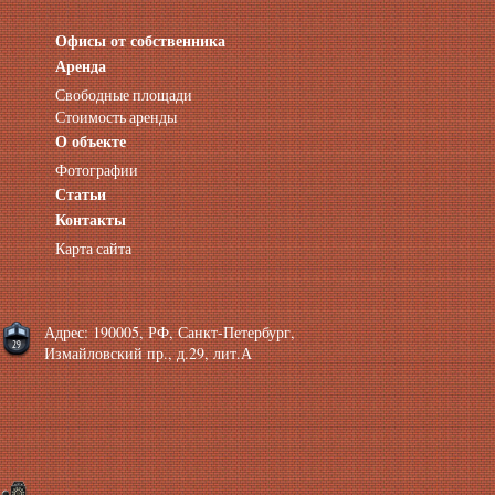
Офисы от собственника
Аренда нежилых помещений
Аренда помещений от собственника
Аренда
Аренда конференц-зала СПб
Свободные площади
Офисы у метро
Стоимость аренды
Офисы в Адмиралтейском районе
О объекте
Помещения с отдельным входом
Фотографии
Небольшие офисы
Статьи
Аренда офиса около метро
Снять помещение у метро
Контакты
Аренда помещений у метро
Карта сайта
Аренда помещений район Адмиралтейский
Аренда офиса Технологический институт
Аренда помещений Фрунзенская
Адрес: 190005, РФ, Санкт-Петербург,
Измайловский пр., д.29, лит.А