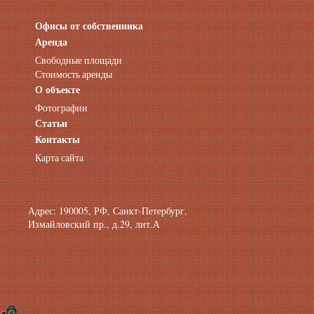
Офисы от собственника
Аренда нежилых помещений
Аренда помещений от собственника
Аренда
Аренда конференц-зала СПб
Свободные площади
Офисы у метро
Стоимость аренды
Офисы в Адмиралтейском районе
О объекте
Помещения с отдельным входом
Фотографии
Небольшие офисы
Статьи
Аренда офиса около метро
Снять помещение у метро
Контакты
Аренда помещений у метро
Карта сайта
Аренда помещений район Адмиралтейский
Аренда офиса Технологический институт
Аренда помещений Фрунзенская
Адрес: 190005, РФ, Санкт-Петербург,
Измайловский пр., д.29, лит.А