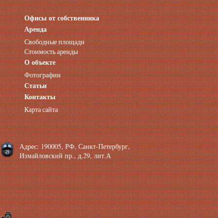
Офисы от собственника
Аренда нежилых помещений
Аренда помещений от собственника
Аренда
Аренда конференц-зала СПб
Свободные площади
Офисы у метро
Стоимость аренды
Офисы в Адмиралтейском районе
О объекте
Помещения с отдельным входом
Фотографии
Небольшие офисы
Статьи
Аренда офиса около метро
Снять помещение у метро
Контакты
Аренда помещений у метро
Карта сайта
Аренда помещений район Адмиралтейский
Аренда офиса Технологический институт
Аренда помещений Фрунзенская
Адрес: 190005, РФ, Санкт-Петербург,
Измайловский пр., д.29, лит.А