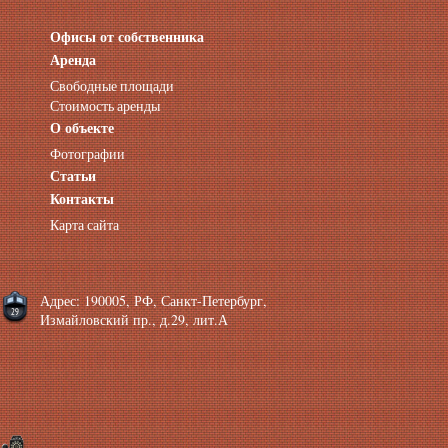
Офисы от собственника
Аренда нежилых помещений
Аренда помещений от собственника
Аренда
Аренда конференц-зала СПб
Свободные площади
Офисы у метро
Стоимость аренды
Офисы в Адмиралтейском районе
О объекте
Помещения с отдельным входом
Фотографии
Небольшие офисы
Статьи
Аренда офиса около метро
Снять помещение у метро
Контакты
Аренда помещений у метро
Карта сайта
Аренда помещений район Адмиралтейский
Аренда офиса Технологический институт
Аренда помещений Фрунзенская
Адрес: 190005, РФ, Санкт-Петербург,
Измайловский пр., д.29, лит.А