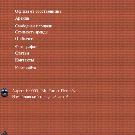
Офисы от собственника
Аренда нежилых помещений
Аренда помещений от собственника
Аренда
Аренда конференц-зала СПб
Свободные площади
Офисы у метро
Стоимость аренды
Офисы в Адмиралтейском районе
О объекте
Помещения с отдельным входом
Фотографии
Небольшие офисы
Статьи
Аренда офиса около метро
Снять помещение у метро
Контакты
Аренда помещений у метро
Карта сайта
Аренда помещений район Адмиралтейский
Аренда офиса Технологический институт
Аренда помещений Фрунзенская
Адрес: 190005, РФ, Санкт-Петербург,
Измайловский пр., д.29, лит.А