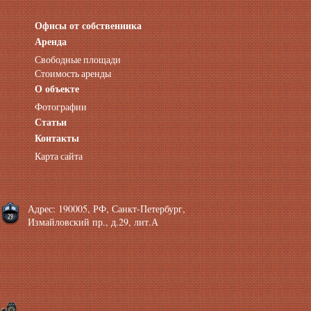
Офисы от собственника
Аренда нежилых помещений
Аренда помещений от собственника
Аренда
Аренда конференц-зала СПб
Свободные площади
Офисы у метро
Стоимость аренды
Офисы в Адмиралтейском районе
О объекте
Помещения с отдельным входом
Фотографии
Небольшие офисы
Статьи
Аренда офиса около метро
Снять помещение у метро
Контакты
Аренда помещений у метро
Карта сайта
Аренда помещений район Адмиралтейский
Аренда офиса Технологический институт
Аренда помещений Фрунзенская
Адрес: 190005, РФ, Санкт-Петербург,
Измайловский пр., д.29, лит.А