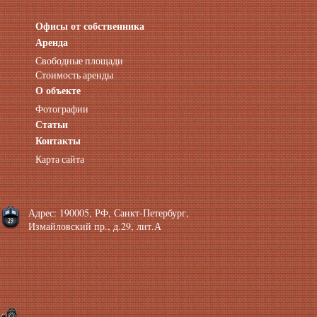
Офисы от собственника
Аренда нежилых помещений
Аренда помещений от собственника
Аренда
Аренда конференц-зала СПб
Свободные площади
Офисы у метро
Стоимость аренды
Офисы в Адмиралтейском районе
О объекте
Помещения с отдельным входом
Фотографии
Небольшие офисы
Статьи
Аренда офиса около метро
Снять помещение у метро
Контакты
Аренда помещений у метро
Карта сайта
Аренда помещений район Адмиралтейский
Аренда офиса Технологический институт
Аренда помещений Фрунзенская
Адрес: 190005, РФ, Санкт-Петербург,
Измайловский пр., д.29, лит.А