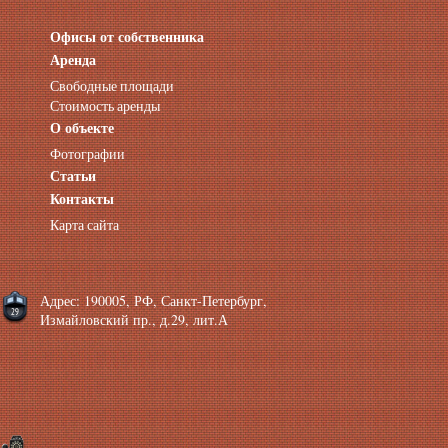
Офисы от собственника
Аренда нежилых помещений
Аренда помещений от собственника
Аренда
Аренда конференц-зала СПб
Свободные площади
Офисы у метро
Стоимость аренды
Офисы в Адмиралтейском районе
О объекте
Помещения с отдельным входом
Фотографии
Небольшие офисы
Статьи
Аренда офиса около метро
Снять помещение у метро
Контакты
Аренда помещений у метро
Карта сайта
Аренда помещений район Адмиралтейский
Аренда офиса Технологический институт
Аренда помещений Фрунзенская
Адрес: 190005, РФ, Санкт-Петербург,
Измайловский пр., д.29, лит.А