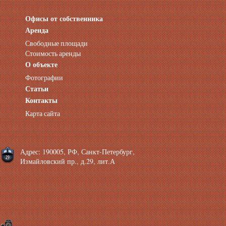
Офисы от собственника
Аренда нежилых помещений
Аренда помещений от собственника
Аренда
Аренда конференц-зала СПб
Свободные площади
Офисы у метро
Стоимость аренды
Офисы в Адмиралтейском районе
О объекте
Помещения с отдельным входом
Фотографии
Небольшие офисы
Статьи
Аренда офиса около метро
Снять помещение у метро
Контакты
Аренда помещений у метро
Карта сайта
Аренда помещений район Адмиралтейский
Аренда офиса Технологический институт
Аренда помещений Фрунзенская
Адрес: 190005, РФ, Санкт-Петербург,
Измайловский пр., д.29, лит.А