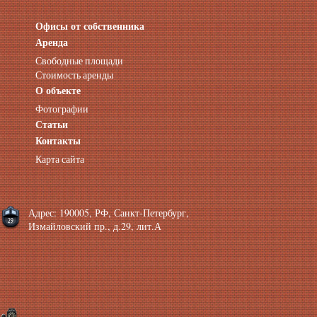
Офисы от собственника
Аренда нежилых помещений
Аренда помещений от собственника
Аренда
Аренда конференц-зала СПб
Свободные площади
Офисы у метро
Стоимость аренды
Офисы в Адмиралтейском районе
О объекте
Помещения с отдельным входом
Фотографии
Небольшие офисы
Статьи
Аренда офиса около метро
Снять помещение у метро
Контакты
Аренда помещений у метро
Карта сайта
Аренда помещений район Адмиралтейский
Аренда офиса Технологический институт
Аренда помещений Фрунзенская
Адрес: 190005, РФ, Санкт-Петербург,
Измайловский пр., д.29, лит.А