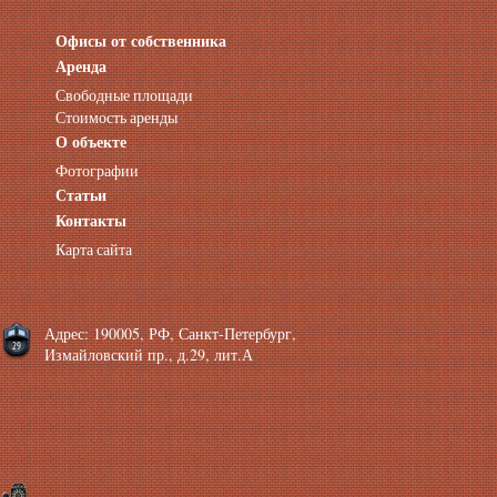
Офисы от собственника
Аренда нежилых помещений
Аренда помещений от собственника
Аренда
Аренда конференц-зала СПб
Свободные площади
Офисы у метро
Стоимость аренды
Офисы в Адмиралтейском районе
О объекте
Помещения с отдельным входом
Фотографии
Небольшие офисы
Статьи
Аренда офиса около метро
Снять помещение у метро
Контакты
Аренда помещений у метро
Карта сайта
Аренда помещений район Адмиралтейский
Аренда офиса Технологический институт
Аренда помещений Фрунзенская
Адрес: 190005, РФ, Санкт-Петербург,
Измайловский пр., д.29, лит.А