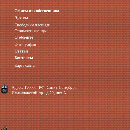
Офисы от собственника
Аренда нежилых помещений
Аренда помещений от собственника
Аренда
Аренда конференц-зала СПб
Свободные площади
Офисы у метро
Стоимость аренды
Офисы в Адмиралтейском районе
О объекте
Помещения с отдельным входом
Фотографии
Небольшие офисы
Статьи
Аренда офиса около метро
Снять помещение у метро
Контакты
Аренда помещений у метро
Карта сайта
Аренда помещений район Адмиралтейский
Аренда офиса Технологический институт
Аренда помещений Фрунзенская
Адрес: 190005, РФ, Санкт-Петербург,
Измайловский пр., д.29, лит.А