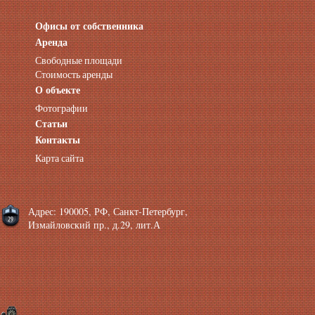
Офисы от собственника
Аренда нежилых помещений
Аренда помещений от собственника
Аренда
Аренда конференц-зала СПб
Свободные площади
Офисы у метро
Стоимость аренды
Офисы в Адмиралтейском районе
О объекте
Помещения с отдельным входом
Фотографии
Небольшие офисы
Статьи
Аренда офиса около метро
Снять помещение у метро
Контакты
Аренда помещений у метро
Карта сайта
Аренда помещений район Адмиралтейский
Аренда офиса Технологический институт
Аренда помещений Фрунзенская
Адрес: 190005, РФ, Санкт-Петербург,
Измайловский пр., д.29, лит.А