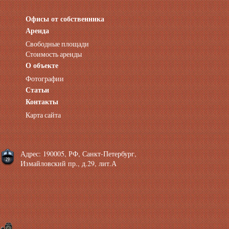
Офисы от собственника
Аренда нежилых помещений
Аренда помещений от собственника
Аренда
Аренда конференц-зала СПб
Свободные площади
Офисы у метро
Стоимость аренды
Офисы в Адмиралтейском районе
О объекте
Помещения с отдельным входом
Фотографии
Небольшие офисы
Статьи
Аренда офиса около метро
Снять помещение у метро
Контакты
Аренда помещений у метро
Карта сайта
Аренда помещений район Адмиралтейский
Аренда офиса Технологический институт
Аренда помещений Фрунзенская
Адрес: 190005, РФ, Санкт-Петербург,
Измайловский пр., д.29, лит.А