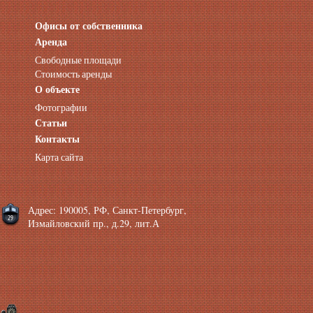
Офисы от собственника
Аренда нежилых помещений
Аренда помещений от собственника
Аренда
Аренда конференц-зала СПб
Свободные площади
Офисы у метро
Стоимость аренды
Офисы в Адмиралтейском районе
О объекте
Помещения с отдельным входом
Фотографии
Небольшие офисы
Статьи
Аренда офиса около метро
Снять помещение у метро
Контакты
Аренда помещений у метро
Карта сайта
Аренда помещений район Адмиралтейский
Аренда офиса Технологический институт
Аренда помещений Фрунзенская
Адрес: 190005, РФ, Санкт-Петербург,
Измайловский пр., д.29, лит.А