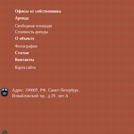
Офисы от собственника
Аренда нежилых помещений
Аренда помещений от собственника
Аренда
Аренда конференц-зала СПб
Свободные площади
Офисы у метро
Стоимость аренды
Офисы в Адмиралтейском районе
О объекте
Помещения с отдельным входом
Фотографии
Небольшие офисы
Статьи
Аренда офиса около метро
Снять помещение у метро
Контакты
Аренда помещений у метро
Карта сайта
Аренда помещений район Адмиралтейский
Аренда офиса Технологический институт
Аренда помещений Фрунзенская
Адрес: 190005, РФ, Санкт-Петербург,
Измайловский пр., д.29, лит.А