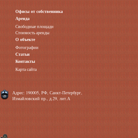
Офисы от собственника
Аренда нежилых помещений
Аренда помещений от собственника
Аренда
Аренда конференц-зала СПб
Свободные площади
Офисы у метро
Стоимость аренды
Офисы в Адмиралтейском районе
О объекте
Помещения с отдельным входом
Фотографии
Небольшие офисы
Статьи
Аренда офиса около метро
Снять помещение у метро
Контакты
Аренда помещений у метро
Карта сайта
Аренда помещений район Адмиралтейский
Аренда офиса Технологический институт
Аренда помещений Фрунзенская
Адрес: 190005, РФ, Санкт-Петербург,
Измайловский пр., д.29, лит.А