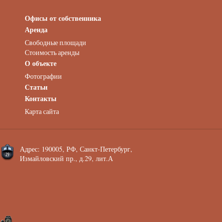
Офисы от собственника
Аренда нежилых помещений
Аренда помещений от собственника
Аренда
Аренда конференц-зала СПб
Свободные площади
Офисы у метро
Стоимость аренды
Офисы в Адмиралтейском районе
О объекте
Помещения с отдельным входом
Фотографии
Небольшие офисы
Статьи
Аренда офиса около метро
Снять помещение у метро
Контакты
Аренда помещений у метро
Карта сайта
Аренда помещений район Адмиралтейский
Аренда офиса Технологический институт
Аренда помещений Фрунзенская
Адрес: 190005, РФ, Санкт-Петербург,
Измайловский пр., д.29, лит.А