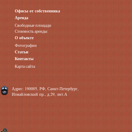
Офисы от собственника
Аренда нежилых помещений
Аренда помещений от собственника
Аренда
Аренда конференц-зала СПб
Свободные площади
Офисы у метро
Стоимость аренды
Офисы в Адмиралтейском районе
О объекте
Помещения с отдельным входом
Фотографии
Небольшие офисы
Статьи
Аренда офиса около метро
Снять помещение у метро
Контакты
Аренда помещений у метро
Карта сайта
Аренда помещений район Адмиралтейский
Аренда офиса Технологический институт
Аренда помещений Фрунзенская
Адрес: 190005, РФ, Санкт-Петербург,
Измайловский пр., д.29, лит.А