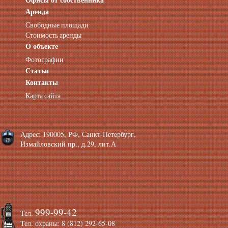
Аренда помещений от собственника
Аренда
Аренда конференц-зала СПб
Свободные площади
Офисы у метро
Стоимость аренды
Офисы в Адмиралтейском районе
О объекте
Помещения с отдельным входом
Фотографии
Небольшие офисы
Статьи
Аренда офиса около метро
Снять помещение у метро
Контакты
Аренда помещений у метро
Карта сайта
Аренда помещений район Адмиралтейский
Аренда офиса Технологический институт
Аренда помещений Фрунзенская
Адрес: 190005, РФ, Санкт-Петербург,
Измайловский пр., д.29, лит.А
999-99-42
Тел.
Тел. охраны: 8 (812) 292-65-08