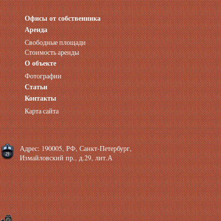
Офисы от собственника
Аренда нежилых помещений
Аренда помещений от собственника
Аренда
Аренда конференц-зала СПб
Свободные площади
Офисы у метро
Стоимость аренды
Офисы в Адмиралтейском районе
О объекте
Помещения с отдельным входом
Фотографии
Небольшие офисы
Статьи
Аренда офиса около метро
Снять помещение у метро
Контакты
Аренда помещений у метро
Карта сайта
Аренда помещений район Адмиралтейский
Аренда офиса Технологический институт
Аренда помещений Фрунзенская
Адрес: 190005, РФ, Санкт-Петербург,
Измайловский пр., д.29, лит.А