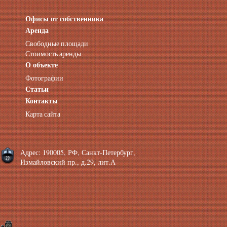
Офисы от собственника
Аренда нежилых помещений
Аренда помещений от собственника
Аренда
Аренда конференц-зала СПб
Свободные площади
Офисы у метро
Стоимость аренды
Офисы в Адмиралтейском районе
О объекте
Помещения с отдельным входом
Фотографии
Небольшие офисы
Статьи
Аренда офиса около метро
Снять помещение у метро
Контакты
Аренда помещений у метро
Карта сайта
Аренда помещений район Адмиралтейский
Аренда офиса Технологический институт
Аренда помещений Фрунзенская
Адрес: 190005, РФ, Санкт-Петербург,
Измайловский пр., д.29, лит.А