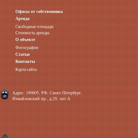
Офисы от собственника
Аренда нежилых помещений
Аренда помещений от собственника
Аренда
Аренда конференц-зала СПб
Свободные площади
Офисы у метро
Стоимость аренды
Офисы в Адмиралтейском районе
О объекте
Помещения с отдельным входом
Фотографии
Небольшие офисы
Статьи
Аренда офиса около метро
Снять помещение у метро
Контакты
Аренда помещений у метро
Карта сайта
Аренда помещений район Адмиралтейский
Аренда офиса Технологический институт
Аренда помещений Фрунзенская
Адрес: 190005, РФ, Санкт-Петербург,
Измайловский пр., д.29, лит.А