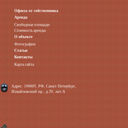
Офисы от собственника
Аренда нежилых помещений
Аренда помещений от собственника
Аренда
Аренда конференц-зала СПб
Свободные площади
Офисы у метро
Стоимость аренды
Офисы в Адмиралтейском районе
О объекте
Помещения с отдельным входом
Фотографии
Небольшие офисы
Статьи
Аренда офиса около метро
Снять помещение у метро
Контакты
Аренда помещений у метро
Карта сайта
Аренда помещений район Адмиралтейский
Аренда офиса Технологический институт
Аренда помещений Фрунзенская
Адрес: 190005, РФ, Санкт-Петербург,
Измайловский пр., д.29, лит.А