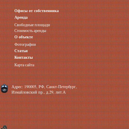
Офисы от собственника
Аренда нежилых помещений
Аренда помещений от собственника
Аренда
Аренда конференц-зала СПб
Свободные площади
Офисы у метро
Стоимость аренды
Офисы в Адмиралтейском районе
О объекте
Помещения с отдельным входом
Фотографии
Небольшие офисы
Статьи
Аренда офиса около метро
Снять помещение у метро
Контакты
Аренда помещений у метро
Карта сайта
Аренда помещений район Адмиралтейский
Аренда офиса Технологический институт
Аренда помещений Фрунзенская
Адрес: 190005, РФ, Санкт-Петербург,
Измайловский пр., д.29, лит.А