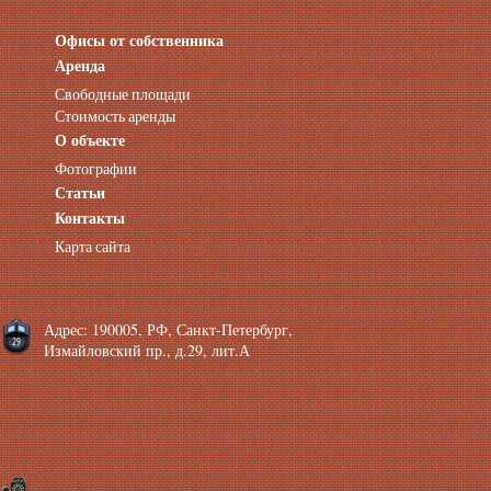
Офисы от собственника
Аренда нежилых помещений
Аренда помещений от собственника
Аренда
Аренда конференц-зала СПб
Свободные площади
Офисы у метро
Стоимость аренды
Офисы в Адмиралтейском районе
О объекте
Помещения с отдельным входом
Фотографии
Небольшие офисы
Статьи
Аренда офиса около метро
Снять помещение у метро
Контакты
Аренда помещений у метро
Карта сайта
Аренда помещений район Адмиралтейский
Аренда офиса Технологический институт
Аренда помещений Фрунзенская
Адрес: 190005, РФ, Санкт-Петербург,
Измайловский пр., д.29, лит.А