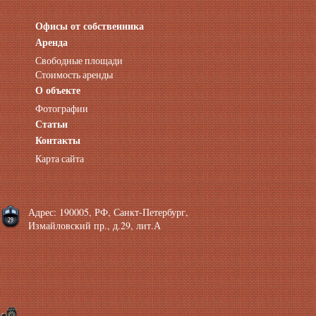
Офисы от собственника
Аренда нежилых помещений
Аренда помещений от собственника
Аренда
Аренда конференц-зала СПб
Свободные площади
Офисы у метро
Стоимость аренды
Офисы в Адмиралтейском районе
О объекте
Помещения с отдельным входом
Фотографии
Небольшие офисы
Статьи
Аренда офиса около метро
Снять помещение у метро
Контакты
Аренда помещений у метро
Карта сайта
Аренда помещений район Адмиралтейский
Аренда офиса Технологический институт
Аренда помещений Фрунзенская
Адрес: 190005, РФ, Санкт-Петербург,
Измайловский пр., д.29, лит.А