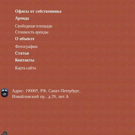
Офисы от собственника
Аренда нежилых помещений
Аренда помещений от собственника
Аренда
Аренда конференц-зала СПб
Свободные площади
Офисы у метро
Стоимость аренды
Офисы в Адмиралтейском районе
О объекте
Помещения с отдельным входом
Фотографии
Небольшие офисы
Статьи
Аренда офиса около метро
Снять помещение у метро
Контакты
Аренда помещений у метро
Карта сайта
Аренда помещений район Адмиралтейский
Аренда офиса Технологический институт
Аренда помещений Фрунзенская
Адрес: 190005, РФ, Санкт-Петербург,
Измайловский пр., д.29, лит.А