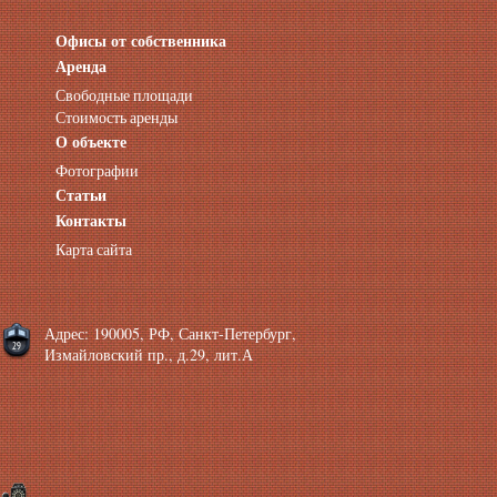
Офисы от собственника
Аренда нежилых помещений
Аренда помещений от собственника
Аренда
Аренда конференц-зала СПб
Свободные площади
Офисы у метро
Стоимость аренды
Офисы в Адмиралтейском районе
О объекте
Помещения с отдельным входом
Фотографии
Небольшие офисы
Статьи
Аренда офиса около метро
Снять помещение у метро
Контакты
Аренда помещений у метро
Карта сайта
Аренда помещений район Адмиралтейский
Аренда офиса Технологический институт
Аренда помещений Фрунзенская
Адрес: 190005, РФ, Санкт-Петербург,
Измайловский пр., д.29, лит.А