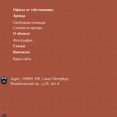
Офисы от собственника
Аренда нежилых помещений
Аренда помещений от собственника
Аренда
Аренда конференц-зала СПб
Свободные площади
Офисы у метро
Стоимость аренды
Офисы в Адмиралтейском районе
О объекте
Помещения с отдельным входом
Фотографии
Небольшие офисы
Статьи
Аренда офиса около метро
Снять помещение у метро
Контакты
Аренда помещений у метро
Карта сайта
Аренда помещений район Адмиралтейский
Аренда офиса Технологический институт
Аренда помещений Фрунзенская
Адрес: 190005, РФ, Санкт-Петербург,
Измайловский пр., д.29, лит.А