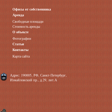
Офисы от собственника
Аренда нежилых помещений
Аренда помещений от собственника
Аренда
Аренда конференц-зала СПб
Свободные площади
Офисы у метро
Стоимость аренды
Офисы в Адмиралтейском районе
О объекте
Помещения с отдельным входом
Фотографии
Небольшие офисы
Статьи
Аренда офиса около метро
Снять помещение у метро
Контакты
Аренда помещений у метро
Карта сайта
Аренда помещений район Адмиралтейский
Аренда офиса Технологический институт
Аренда помещений Фрунзенская
Адрес: 190005, РФ, Санкт-Петербург,
Измайловский пр., д.29, лит.А