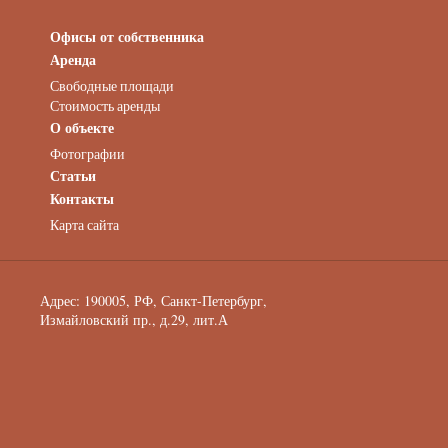
Офисы от собственника
Аренда нежилых помещений
Аренда помещений от собственника
Аренда
Аренда конференц-зала СПб
Свободные площади
Офисы у метро
Стоимость аренды
Офисы в Адмиралтейском районе
О объекте
Помещения с отдельным входом
Фотографии
Небольшие офисы
Статьи
Аренда офиса около метро
Снять помещение у метро
Контакты
Аренда помещений у метро
Карта сайта
Аренда помещений район Адмиралтейский
Аренда офиса Технологический институт
Аренда помещений Фрунзенская
Адрес: 190005, РФ, Санкт-Петербург,
Измайловский пр., д.29, лит.А